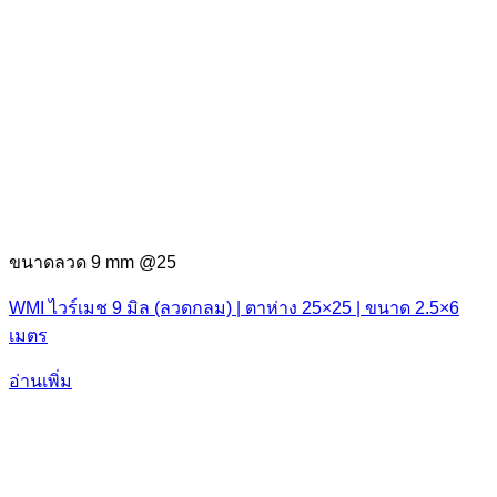
ขนาดลวด 9 mm @25
WMI ไวร์เมช 9 มิล (ลวดกลม) | ตาห่าง 25×25 | ขนาด 2.5×6
เมตร
อ่านเพิ่ม