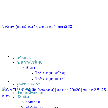
ข้าม
ไป
ยัง
เนื้อหา
ไวร์เมช (แบบม้วน)
/
ขนาดลวด 4 mm @20
หน้าแรก
ตะแกรงไวร์เมช
สินค้า
ไวร์เมช (แบบม้วน)
ไวร์เมช (แบบแผง)
ผลงานของเรา
ใบเสนอราคา
คำถามที่พบบ่อย
เพิ่มเติม
บทความ
เกี่ยวกับเรา