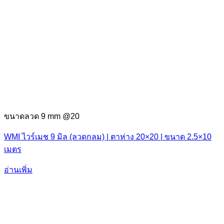
ขนาดลวด 9 mm @20
WMI ไวร์เมช 9 มิล (ลวดกลม) | ตาห่าง 20×20 | ขนาด 2.5×10
เมตร
อ่านเพิ่ม