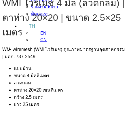
WMI ไวร์เมช 4 มิล (ลวดกลม) |
ร่วมงานกับเรา
ติดต่อเรา
ตาห่าง 20×20 | ขนาด 2.5×25
TH
เมตร
EN
CN
WMI wiremesh (WMI ไวร์เมช) คุณภาพมาตรฐานอุตสาหกรรม
| มอก. 737-2549
แบบม้วน
ขนาด 4 มิลลิเมตร
ลวดกลม
ตาห่าง 20×20 เซนติเมตร
กว้าง 2.5 เมตร
ยาว 25 เมตร