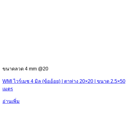
ขนาดลวด 4 mm @20
WMI ไวร์เมช 4 มิล (ข้ออ้อย) | ตาห่าง 20×20 | ขนาด 2.5×50
เมตร
อ่านเพิ่ม