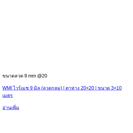
ขนาดลวด 9 mm @20
WMI ไวร์เมช 9 มิล (ลวดกลม) | ตาห่าง 20×20 | ขนาด 3×10
เมตร
อ่านเพิ่ม