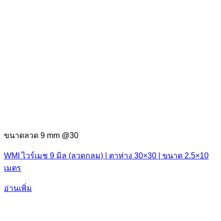
ขนาดลวด 9 mm @30
WMI ไวร์เมช 9 มิล (ลวดกลม) | ตาห่าง 30×30 | ขนาด 2.5×10
เมตร
อ่านเพิ่ม