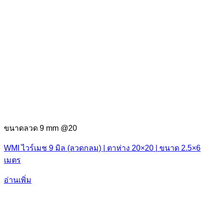
ขนาดลวด 9 mm @20
WMI ไวร์เมช 9 มิล (ลวดกลม) | ตาห่าง 20×20 | ขนาด 2.5×6
เมตร
อ่านเพิ่ม