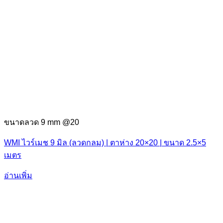
ขนาดลวด 9 mm @20
WMI ไวร์เมช 9 มิล (ลวดกลม) | ตาห่าง 20×20 | ขนาด 2.5×5
เมตร
อ่านเพิ่ม