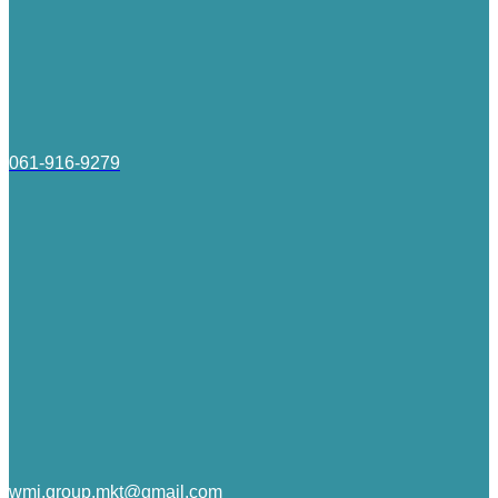
061-916-9279
wmi.group.mkt@gmail.com