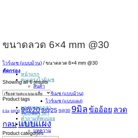
ข้าม
ไป
ยัง
เนื้อหา
ขนาดลวด 6×4 mm @30
ไวร์เมช (แบบม้วน)
/
ขนาดลวด 6×4 mm @30
คัดกรอง
หน้าแรก
ตะแกรงไวร์เมช
Sorted
Showing all 6 results
สินค้า
by
average
ไวร์เมช (แบบม้วน)
rating
Product tags
ไวร์เมช (แบบแผง)
9มิล
ผลงานของเรา
ลวด
ข้ออ้อย
9@20
9@25
9@30
6 มิล
6@30
ใบเสนอราคา
คำถามที่พบบ่อย
แบบแผง
กลม
เพิ่มเติม
บทความ
Product categories
เกี่ยวกับเรา