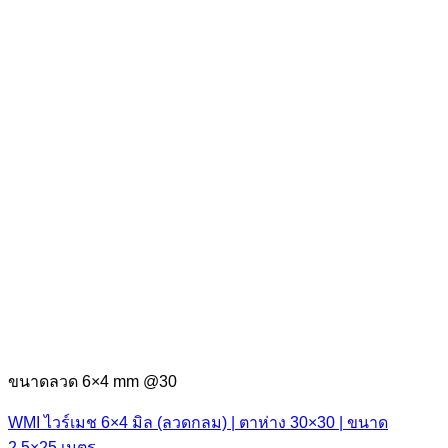
ขนาดลวด 6×4 mm @30
WMI ไวร์เมช 6×4 มิล (ลวดกลม) | ตาห่าง 30×30 | ขนาด
2.5×25 เมตร