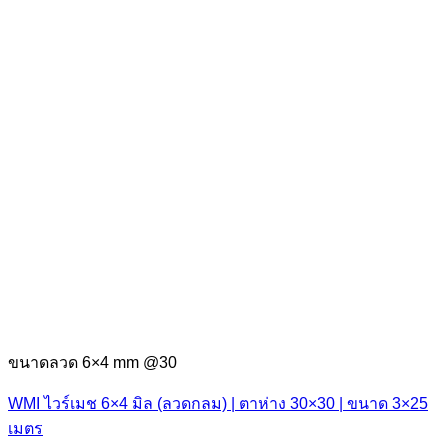
ขนาดลวด 6×4 mm @30
WMI ไวร์เมช 6×4 มิล (ลวดกลม) | ตาห่าง 30×30 | ขนาด 3×25
เมตร