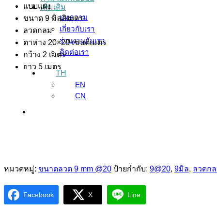
แบบแผง
เพิ่มเติม
บทความ
ขนาด 9 มิลลิเมตร
เกี่ยวกับเรา
ลวดกลม
ร่วมงานกับเรา
ตาห่าง 20×20 เซนติเมตร
ติดต่อเรา
กว้าง 2 เมตร
ยาว 5 เมตร
TH
EN
CN
หมวดหมู่:
ขนาดลวด 9 mm @20
ป้ายกำกับ:
9@20
,
9มิล
,
ลวดกล
Facebook
X
Line