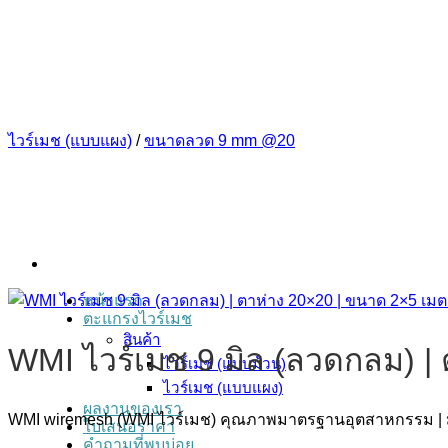
ข้าม
ไป
ยัง
เนื้อหา
ไวร์เมช (แบบแผง)
/
ขนาดลวด 9 mm @20
หน้าแรก
ตะแกรงไวร์เมช
สินค้า
WMI ไวร์เมช 9 มิล (ลวดกลม) |
ไวร์เมช (แบบม้วน)
ไวร์เมช (แบบแผง)
ผลงานของเรา
WMI wiremesh (WMI ไวร์เมช) คุณภาพมาตรฐานอุตสาหกรรม | 
ใบเสนอราคา
คำถามที่พบบ่อย