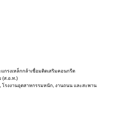
แกรงเหล็กกล้าเชื่อมติดเสริมคอนกรีต
(ส.อ.ท.)
เรือ, โรงงานอุตสาหกรรมหนัก, งานถนน และสะพาน