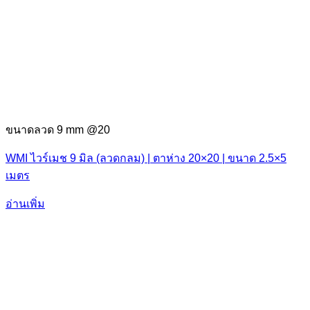
ขนาดลวด 9 mm @20
WMI ไวร์เมช 9 มิล (ลวดกลม) | ตาห่าง 20×20 | ขนาด 2.5×5
เมตร
อ่านเพิ่ม