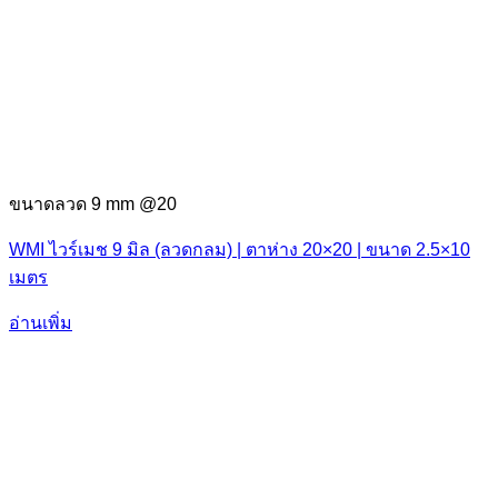
ขนาดลวด 9 mm @20
WMI ไวร์เมช 9 มิล (ลวดกลม) | ตาห่าง 20×20 | ขนาด 2.5×10
เมตร
อ่านเพิ่ม