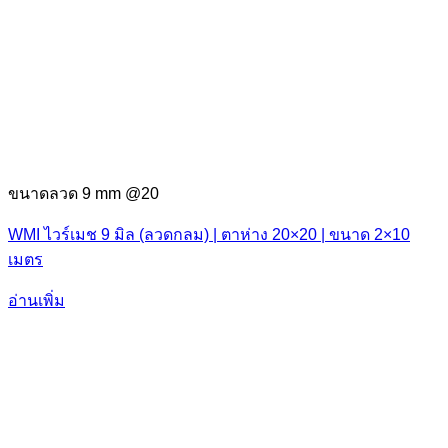
ขนาดลวด 9 mm @20
WMI ไวร์เมช 9 มิล (ลวดกลม) | ตาห่าง 20×20 | ขนาด 2×10
เมตร
อ่านเพิ่ม