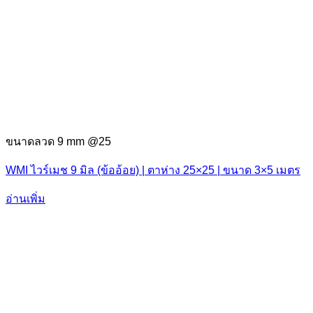
ขนาดลวด 9 mm @25
WMI ไวร์เมช 9 มิล (ข้ออ้อย) | ตาห่าง 25×25 | ขนาด 3×5 เมตร
อ่านเพิ่ม