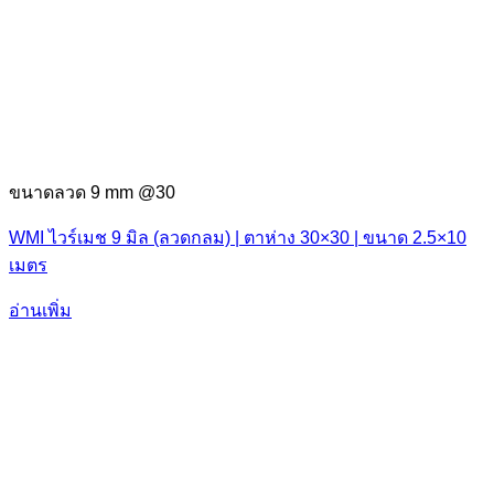
ขนาดลวด 9 mm @30
WMI ไวร์เมช 9 มิล (ลวดกลม) | ตาห่าง 30×30 | ขนาด 2.5×10
เมตร
อ่านเพิ่ม