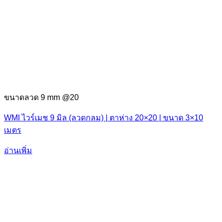
ขนาดลวด 9 mm @20
WMI ไวร์เมช 9 มิล (ลวดกลม) | ตาห่าง 20×20 | ขนาด 3×10
เมตร
อ่านเพิ่ม