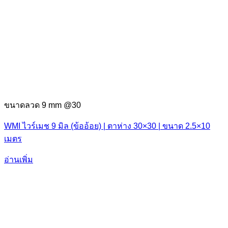
ขนาดลวด 9 mm @30
WMI ไวร์เมช 9 มิล (ข้ออ้อย) | ตาห่าง 30×30 | ขนาด 2.5×10
เมตร
อ่านเพิ่ม