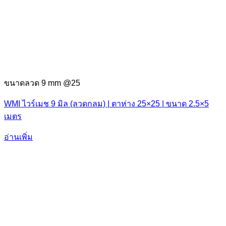
ขนาดลวด 9 mm @25
WMI ไวร์เมช 9 มิล (ลวดกลม) | ตาห่าง 25×25 | ขนาด 2.5×5
เมตร
อ่านเพิ่ม