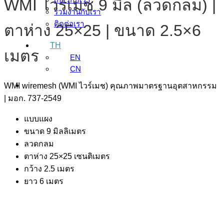
WMI ไวร์เมช 9 มิล (ลวดกลม) |
ร่วมงานกับเรา
ติดต่อเรา
ตาห่าง 25×25 | ขนาด 2.5×6
TH
เมตร
EN
CN
WMI wiremesh (WMI ไวร์เมช) คุณภาพมาตรฐานอุตสาหกรรม
| มอก. 737-2549
แบบแผง
ขนาด 9 มิลลิเมตร
ลวดกลม
ตาห่าง 25×25 เซนติเมตร
กว้าง 2.5 เมตร
ยาว 6 เมตร