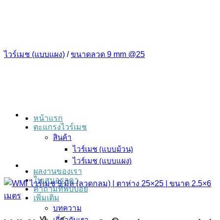
ข้าม
ไป
ยัง
เนื้อหา
ไวร์เมช (แบบแผง)
/
ขนาดลวด 9 mm @25
หน้าแรก
ตะแกรงไวร์เมช
สินค้า
ไวร์เมช (แบบม้วน)
ไวร์เมช (แบบแผง)
ผลงานของเรา
ใบเสนอราคา
คำถามที่พบบ่อย
เพิ่มเติม
บทความ
เกี่ยวกับเรา