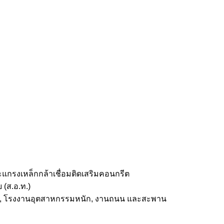
แกรงเหล็กกล้าเชื่อมติดเสริมคอนกรีต
(ส.อ.ท.)
เรือ, โรงงานอุตสาหกรรมหนัก, งานถนน และสะพาน