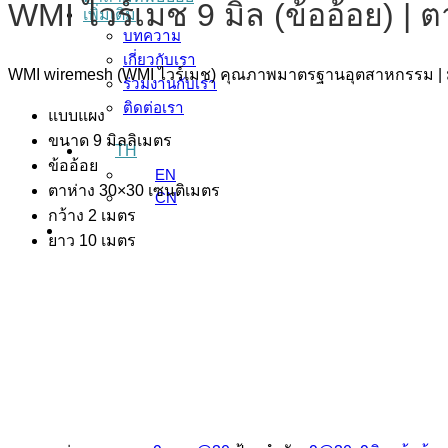
WMI ไวร์เมช 9 มิล (ข้ออ้อย) |
เพิ่มเติม
บทความ
เกี่ยวกับเรา
WMI wiremesh (WMI ไวร์เมช) คุณภาพมาตรฐานอุตสาหกรรม | 
ร่วมงานกับเรา
ติดต่อเรา
แบบแผง
ขนาด 9 มิลลิเมตร
TH
ข้ออ้อย
EN
ตาห่าง 30×30 เซนติเมตร
CN
กว้าง 2 เมตร
ยาว 10 เมตร