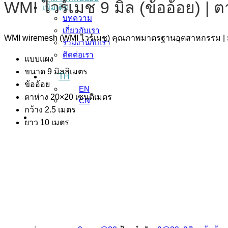
WMI ไวร์เมช 9 มิล (ข้ออ้อย) |
เพิ่มเติม
บทความ
เกี่ยวกับเรา
WMI wiremesh (WMI ไวร์เมช) คุณภาพมาตรฐานอุตสาหกรรม | 
ร่วมงานกับเรา
ติดต่อเรา
แบบแผง
ขนาด 9 มิลลิเมตร
TH
ข้ออ้อย
EN
ตาห่าง 20×20 เซนติเมตร
CN
กว้าง 2.5 เมตร
ยาว 10 เมตร