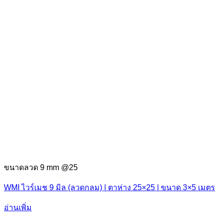
ขนาดลวด 9 mm @25
WMI ไวร์เมช 9 มิล (ลวดกลม) | ตาห่าง 25×25 | ขนาด 3×5 เมตร
อ่านเพิ่ม