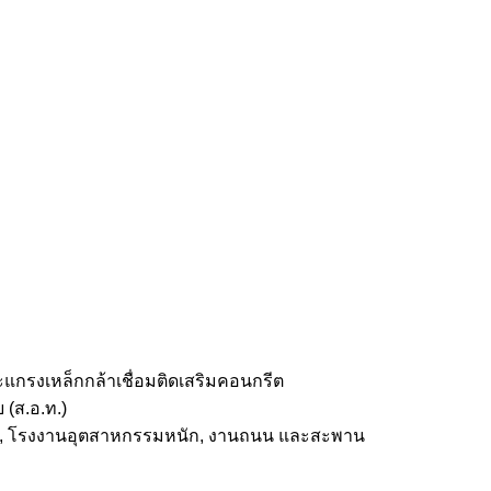
แกรงเหล็กกล้าเชื่อมติดเสริมคอนกรีต
(ส.อ.ท.)
เรือ, โรงงานอุตสาหกรรมหนัก, งานถนน และสะพาน