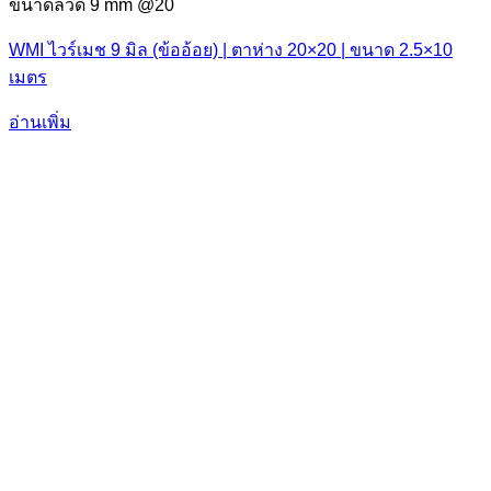
ขนาดลวด 9 mm @20
WMI ไวร์เมช 9 มิล (ข้ออ้อย) | ตาห่าง 20×20 | ขนาด 2.5×10
เมตร
อ่านเพิ่ม