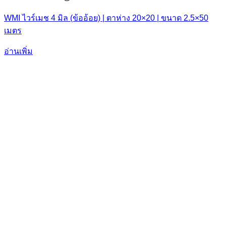
WMI ไวร์เมช 4 มิล (ข้ออ้อย) | ตาห่าง 20×20 | ขนาด 2.5×50
เมตร
อ่านเพิ่ม