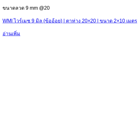
ขนาดลวด 9 mm @20
WMI ไวร์เมช 9 มิล (ข้ออ้อย) | ตาห่าง 20×20 | ขนาด 2×10 เมตร
อ่านเพิ่ม