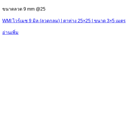
ขนาดลวด 9 mm @25
WMI ไวร์เมช 9 มิล (ลวดกลม) | ตาห่าง 25×25 | ขนาด 3×5 เมตร
อ่านเพิ่ม