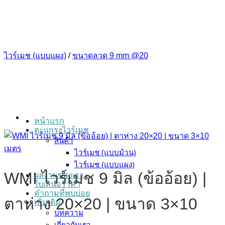
ข้าม
ไป
ยัง
เนื้อหา
ไวร์เมช (แบบแผง)
/
ขนาดลวด 9 mm @20
หน้าแรก
ตะแกรงไวร์เมช
สินค้า
ไวร์เมช (แบบม้วน)
ไวร์เมช (แบบแผง)
WMI ไวร์เมช 9 มิล (ข้ออ้อย) |
ผลงานของเรา
ใบเสนอราคา
คำถามที่พบบ่อย
ตาห่าง 20×20 | ขนาด 3×10
เพิ่มเติม
บทความ
เกี่ยวกับเรา