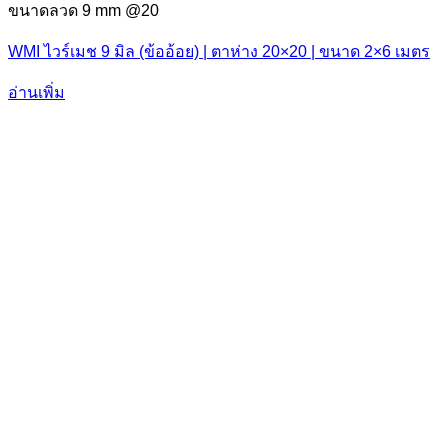
ขนาดลวด 9 mm @20
WMI ไวร์เมช 9 มิล (ข้ออ้อย) | ตาห่าง 20×20 | ขนาด 2×6 เมตร
อ่านเพิ่ม