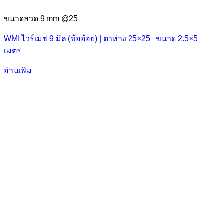
ขนาดลวด 9 mm @25
WMI ไวร์เมช 9 มิล (ข้ออ้อย) | ตาห่าง 25×25 | ขนาด 2.5×5
เมตร
อ่านเพิ่ม