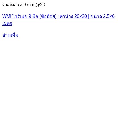
ขนาดลวด 9 mm @20
WMI ไวร์เมช 9 มิล (ข้ออ้อย) | ตาห่าง 20×20 | ขนาด 2.5×6
เมตร
อ่านเพิ่ม