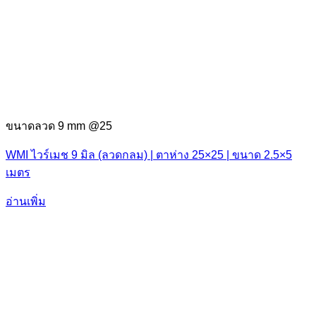
ขนาดลวด 9 mm @25
WMI ไวร์เมช 9 มิล (ลวดกลม) | ตาห่าง 25×25 | ขนาด 2.5×5
เมตร
อ่านเพิ่ม