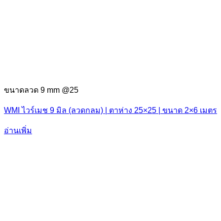
ขนาดลวด 9 mm @25
WMI ไวร์เมช 9 มิล (ลวดกลม) | ตาห่าง 25×25 | ขนาด 2×6 เมตร
อ่านเพิ่ม