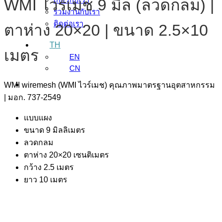
WMI ไวร์เมช 9 มิล (ลวดกลม) |
ร่วมงานกับเรา
ติดต่อเรา
ตาห่าง 20×20 | ขนาด 2.5×10
TH
เมตร
EN
CN
WMI wiremesh (WMI ไวร์เมช) คุณภาพมาตรฐานอุตสาหกรรม
| มอก. 737-2549
แบบแผง
ขนาด 9 มิลลิเมตร
ลวดกลม
ตาห่าง 20×20 เซนติเมตร
กว้าง 2.5 เมตร
ยาว 10 เมตร