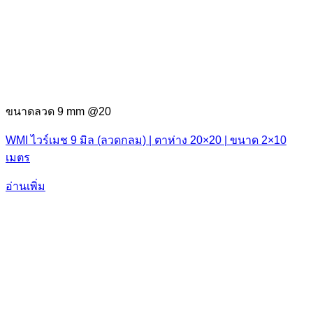
ขนาดลวด 9 mm @20
WMI ไวร์เมช 9 มิล (ลวดกลม) | ตาห่าง 20×20 | ขนาด 2×10
เมตร
อ่านเพิ่ม