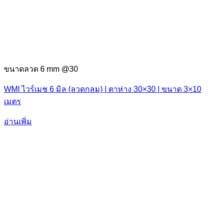
ขนาดลวด 6 mm @30
WMI ไวร์เมช 6 มิล (ลวดกลม) | ตาห่าง 30×30 | ขนาด 3×10
เมตร
อ่านเพิ่ม