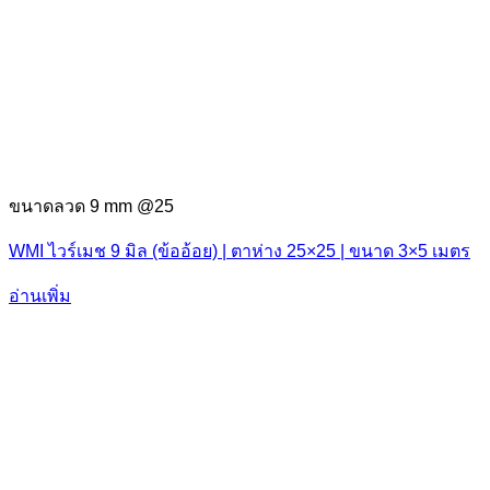
ขนาดลวด 9 mm @25
WMI ไวร์เมช 9 มิล (ข้ออ้อย) | ตาห่าง 25×25 | ขนาด 3×5 เมตร
อ่านเพิ่ม