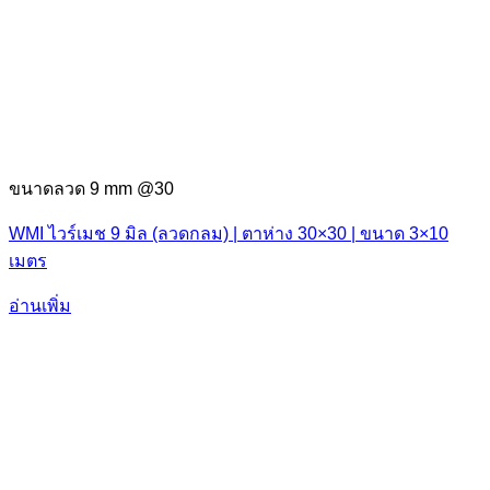
ขนาดลวด 9 mm @30
WMI ไวร์เมช 9 มิล (ลวดกลม) | ตาห่าง 30×30 | ขนาด 3×10
เมตร
อ่านเพิ่ม