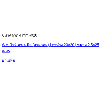
ขนาดลวด 4 mm @20
WMI ไวร์เมช 4 มิล (ลวดกลม) | ตาห่าง 20×20 | ขนาด 2.5×25
เมตร
อ่านเพิ่ม