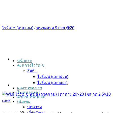
ข้าม
ไป
ยัง
เนื้อหา
ไวร์เมช (แบบแผง)
/
ขนาดลวด 9 mm @20
หน้าแรก
ตะแกรงไวร์เมช
สินค้า
ไวร์เมช (แบบม้วน)
ไวร์เมช (แบบแผง)
ผลงานของเรา
ใบเสนอราคา
คำถามที่พบบ่อย
เพิ่มเติม
บทความ
เกี่ยวกับเรา