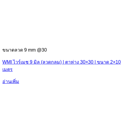
ขนาดลวด 9 mm @30
WMI ไวร์เมช 9 มิล (ลวดกลม) | ตาห่าง 30×30 | ขนาด 2×10
เมตร
อ่านเพิ่ม