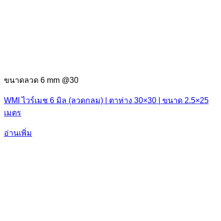
ขนาดลวด 6 mm @30
WMI ไวร์เมช 6 มิล (ลวดกลม) | ตาห่าง 30×30 | ขนาด 2.5×25
เมตร
อ่านเพิ่ม