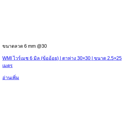
ขนาดลวด 6 mm @30
WMI ไวร์เมช 6 มิล (ข้ออ้อย) | ตาห่าง 30×30 | ขนาด 2.5×25
เมตร
อ่านเพิ่ม