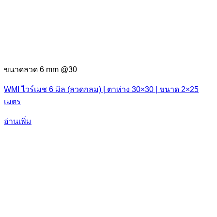
ขนาดลวด 6 mm @30
WMI ไวร์เมช 6 มิล (ลวดกลม) | ตาห่าง 30×30 | ขนาด 2×25
เมตร
อ่านเพิ่ม