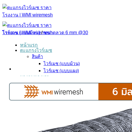
ข้าม
ไป
ยัง
เนื้อหา
ไวร์เมช (แบบม้วน)
/
ขนาดลวด 6 mm @30
หน้าแรก
ตะแกรงไวร์เมช
สินค้า
ไวร์เมช (แบบม้วน)
ไวร์เมช (แบบแผง)
ผลงานของเรา
ใบเสนอราคา
คำถามที่พบบ่อย
เพิ่มเติม
บทความ
เกี่ยวกับเรา
ร่วมงานกับเรา
ติดต่อเรา