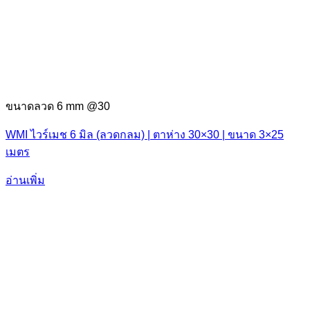
ขนาดลวด 6 mm @30
WMI ไวร์เมช 6 มิล (ลวดกลม) | ตาห่าง 30×30 | ขนาด 3×25
เมตร
อ่านเพิ่ม