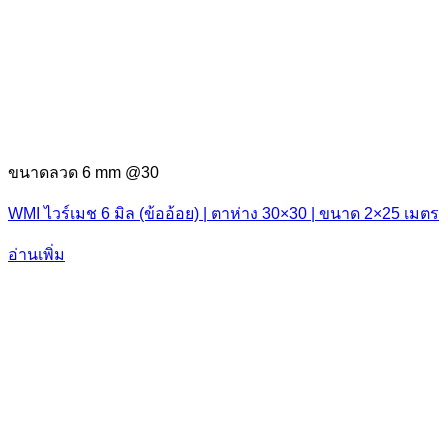
ขนาดลวด 6 mm @30
WMI ไวร์เมช 6 มิล (ข้ออ้อย) | ตาห่าง 30×30 | ขนาด 2×25 เมตร
อ่านเพิ่ม