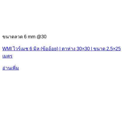
ขนาดลวด 6 mm @30
WMI ไวร์เมช 6 มิล (ข้ออ้อย) | ตาห่าง 30×30 | ขนาด 2.5×25
เมตร
อ่านเพิ่ม