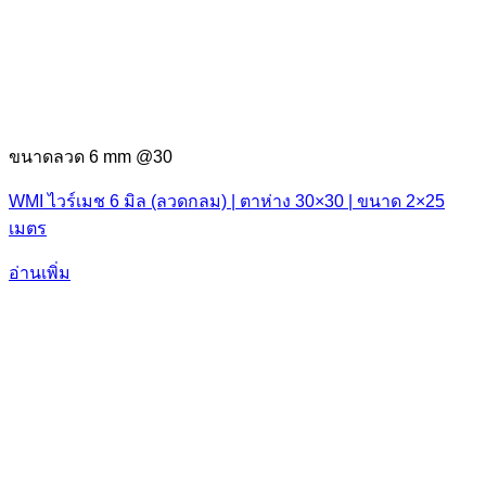
ขนาดลวด 6 mm @30
WMI ไวร์เมช 6 มิล (ลวดกลม) | ตาห่าง 30×30 | ขนาด 2×25
เมตร
อ่านเพิ่ม