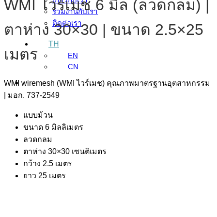
WMI ไวร์เมช 6 มิล (ลวดกลม) |
ร่วมงานกับเรา
ติดต่อเรา
ตาห่าง 30×30 | ขนาด 2.5×25
TH
เมตร
EN
CN
WMI wiremesh (WMI ไวร์เมช) คุณภาพมาตรฐานอุตสาหกรรม
| มอก. 737-2549
แบบม้วน
ขนาด 6 มิลลิเมตร
ลวดกลม
ตาห่าง 30×30 เซนติเมตร
กว้าง 2.5 เมตร
ยาว 25 เมตร