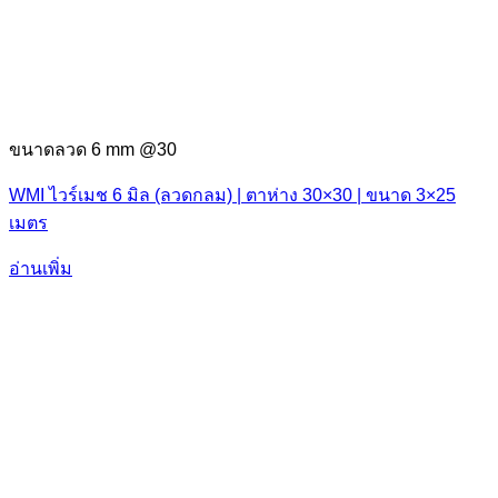
ขนาดลวด 6 mm @30
WMI ไวร์เมช 6 มิล (ลวดกลม) | ตาห่าง 30×30 | ขนาด 3×25
เมตร
อ่านเพิ่ม