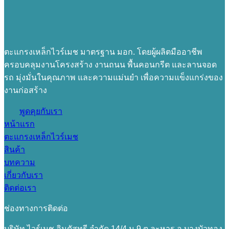
ตะแกรงเหล็กไวร์เมช มาตรฐาน มอก. โดยผู้ผลิตมืออาชีพ
ครอบคลุมงานโครงสร้าง งานถนน พื้นคอนกรีต และลานจอด
รถ มุ่งมั่นในคุณภาพ และความแม่นยำ เพื่อความแข็งแกร่งของ
งานก่อสร้าง
พูดคุยกับเรา
หน้าแรก
ตะแกรงเหล็กไวร์เมช
สินค้า
บทความ
เกี่ยวกับเรา
ติดต่อเรา
ช่องทางการติดต่อ
บริษัท ไวร์เมช อินดัสทรี จำกัด 14/4 ม.9 ต.ละหาร อ.บางบัวทอง