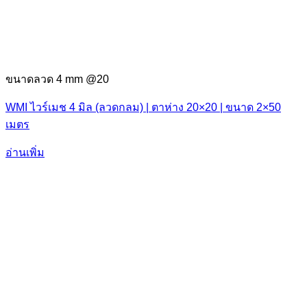
ขนาดลวด 4 mm @20
WMI ไวร์เมช 4 มิล (ลวดกลม) | ตาห่าง 20×20 | ขนาด 2×50
เมตร
อ่านเพิ่ม