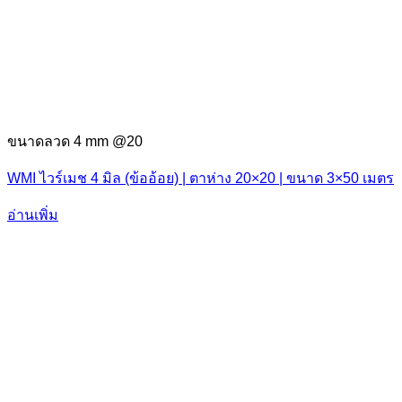
ขนาดลวด 4 mm @20
WMI ไวร์เมช 4 มิล (ข้ออ้อย) | ตาห่าง 20×20 | ขนาด 3×50 เมตร
อ่านเพิ่ม