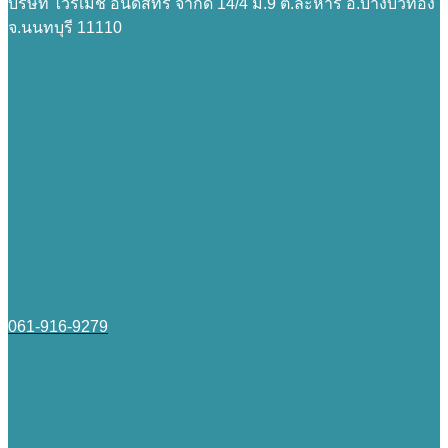
บริษัท ไวร์เมช อินดัสทรี จำกัด 14/4 ม.9 ต.ละหาร อ.บางบัวทอง
จ.นนทบุรี 11110
061-916-9279