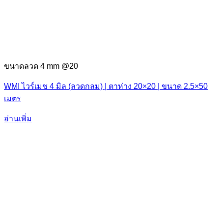
ขนาดลวด 4 mm @20
WMI ไวร์เมช 4 มิล (ลวดกลม) | ตาห่าง 20×20 | ขนาด 2.5×50
เมตร
อ่านเพิ่ม