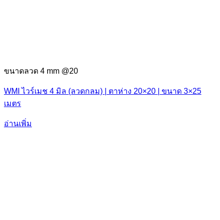
ขนาดลวด 4 mm @20
WMI ไวร์เมช 4 มิล (ลวดกลม) | ตาห่าง 20×20 | ขนาด 3×25
เมตร
อ่านเพิ่ม