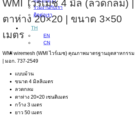
WMI ไวร์เมช 4 มิล (ลวดกลม) |
ร่วมงานกับเรา
ติดต่อเรา
ตาห่าง 20×20 | ขนาด 3×50
TH
เมตร
EN
CN
WMI wiremesh (WMI ไวร์เมช) คุณภาพมาตรฐานอุตสาหกรรม
| มอก. 737-2549
แบบม้วน
ขนาด 4 มิลลิเมตร
ลวดกลม
ตาห่าง 20×20 เซนติเมตร
กว้าง 3 เมตร
ยาว 50 เมตร