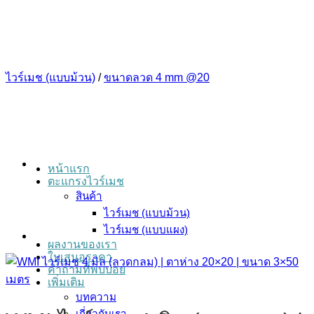
ข้าม
ไป
ยัง
เนื้อหา
ไวร์เมช (แบบม้วน)
/
ขนาดลวด 4 mm @20
หน้าแรก
ตะแกรงไวร์เมช
สินค้า
ไวร์เมช (แบบม้วน)
ไวร์เมช (แบบแผง)
ผลงานของเรา
ใบเสนอราคา
คำถามที่พบบ่อย
เพิ่มเติม
บทความ
เกี่ยวกับเรา