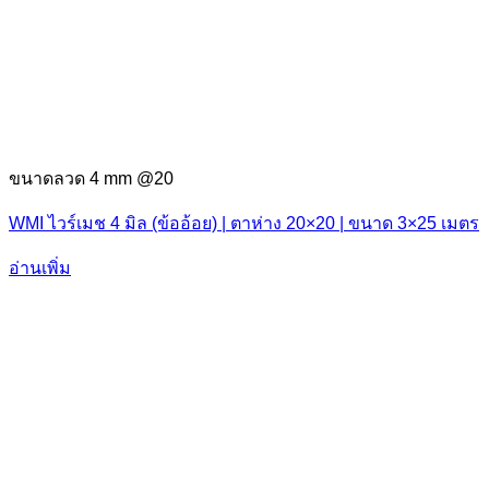
ขนาดลวด 4 mm @20
WMI ไวร์เมช 4 มิล (ข้ออ้อย) | ตาห่าง 20×20 | ขนาด 3×25 เมตร
อ่านเพิ่ม