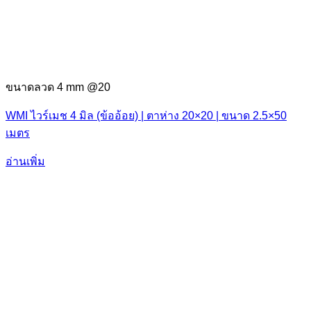
ขนาดลวด 4 mm @20
WMI ไวร์เมช 4 มิล (ข้ออ้อย) | ตาห่าง 20×20 | ขนาด 2.5×50
เมตร
อ่านเพิ่ม