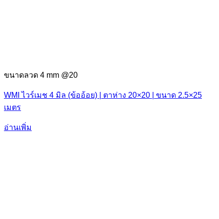
ขนาดลวด 4 mm @20
WMI ไวร์เมช 4 มิล (ข้ออ้อย) | ตาห่าง 20×20 | ขนาด 2.5×25
เมตร
อ่านเพิ่ม