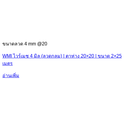
ขนาดลวด 4 mm @20
WMI ไวร์เมช 4 มิล (ลวดกลม) | ตาห่าง 20×20 | ขนาด 2×25
เมตร
อ่านเพิ่ม