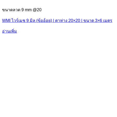
ขนาดลวด 9 mm @20
WMI ไวร์เมช 9 มิล (ข้ออ้อย) | ตาห่าง 20×20 | ขนาด 3×6 เมตร
อ่านเพิ่ม