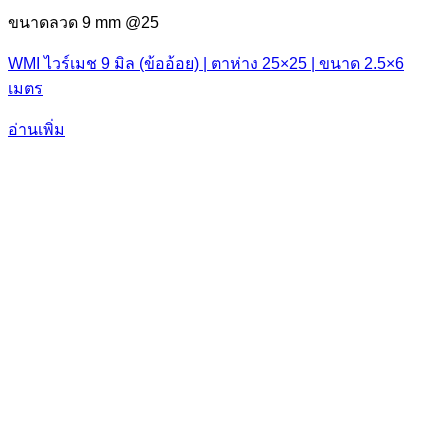
ขนาดลวด 9 mm @25
WMI ไวร์เมช 9 มิล (ข้ออ้อย) | ตาห่าง 25×25 | ขนาด 2.5×6
เมตร
อ่านเพิ่ม