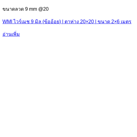
ขนาดลวด 9 mm @20
WMI ไวร์เมช 9 มิล (ข้ออ้อย) | ตาห่าง 20×20 | ขนาด 2×6 เมตร
อ่านเพิ่ม