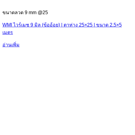
ขนาดลวด 9 mm @25
WMI ไวร์เมช 9 มิล (ข้ออ้อย) | ตาห่าง 25×25 | ขนาด 2.5×5
เมตร
อ่านเพิ่ม