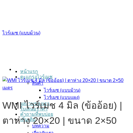
ข้าม
ไป
ยัง
เนื้อหา
ไวร์เมช (แบบม้วน)
หน้าแรก
ตะแกรงไวร์เมช
สินค้า
ไวร์เมช (แบบม้วน)
ไวร์เมช (แบบแผง)
WMI ไวร์เมช 4 มิล (ข้ออ้อย) |
ผลงานของเรา
ใบเสนอราคา
คำถามที่พบบ่อย
ตาห่าง 20×20 | ขนาด 2×50
เพิ่มเติม
บทความ
เกี่ยวกับเรา