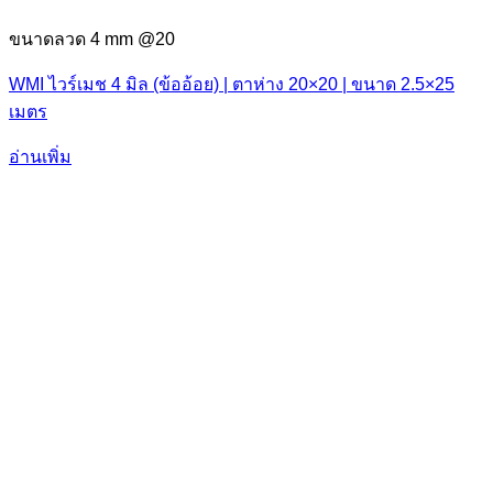
ขนาดลวด 4 mm @20
WMI ไวร์เมช 4 มิล (ข้ออ้อย) | ตาห่าง 20×20 | ขนาด 2.5×25
เมตร
อ่านเพิ่ม