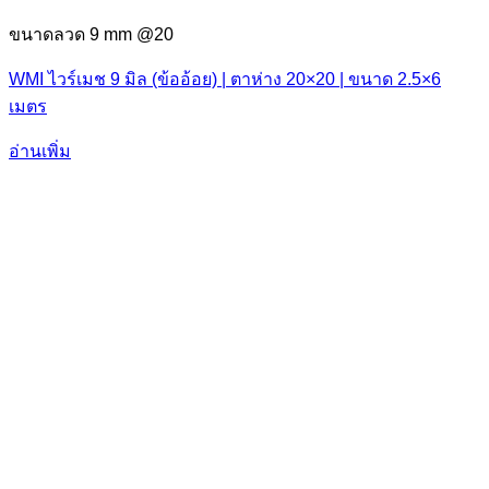
ขนาดลวด 9 mm @20
WMI ไวร์เมช 9 มิล (ข้ออ้อย) | ตาห่าง 20×20 | ขนาด 2.5×6
เมตร
อ่านเพิ่ม