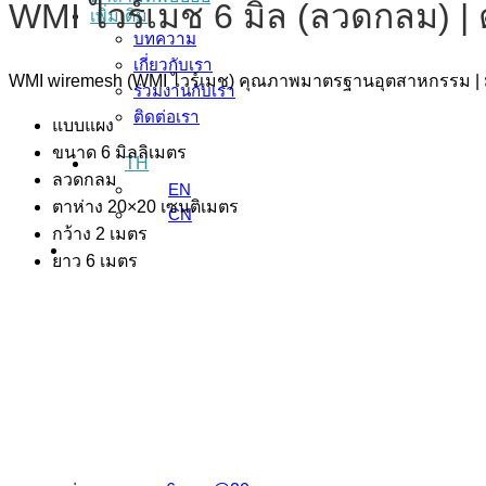
WMI ไวร์เมช 6 มิล (ลวดกลม) |
เพิ่มเติม
บทความ
เกี่ยวกับเรา
WMI wiremesh (WMI ไวร์เมช) คุณภาพมาตรฐานอุตสาหกรรม | 
ร่วมงานกับเรา
ติดต่อเรา
แบบแผง
ขนาด 6 มิลลิเมตร
TH
ลวดกลม
EN
ตาห่าง 20×20 เซนติเมตร
CN
กว้าง 2 เมตร
ยาว 6 เมตร