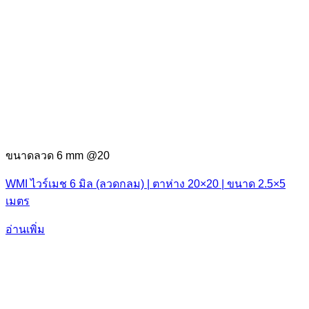
ขนาดลวด 6 mm @20
WMI ไวร์เมช 6 มิล (ลวดกลม) | ตาห่าง 20×20 | ขนาด 2.5×5
เมตร
อ่านเพิ่ม