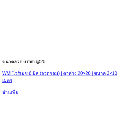
ขนาดลวด 6 mm @20
WMI ไวร์เมช 6 มิล (ลวดกลม) | ตาห่าง 20×20 | ขนาด 3×10
เมตร
อ่านเพิ่ม