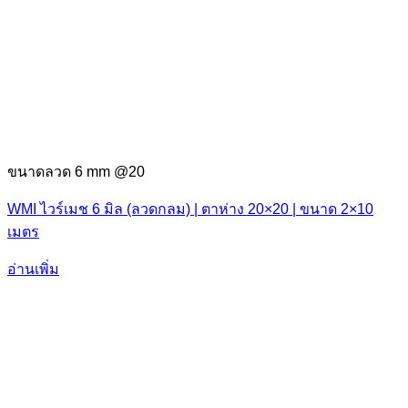
ขนาดลวด 6 mm @20
WMI ไวร์เมช 6 มิล (ลวดกลม) | ตาห่าง 20×20 | ขนาด 2×10
เมตร
อ่านเพิ่ม