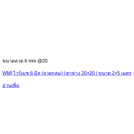
ขนาดลวด 6 mm @20
WMI ไวร์เมช 6 มิล (ลวดกลม) | ตาห่าง 20×20 | ขนาด 2×5 เมตร
อ่านเพิ่ม