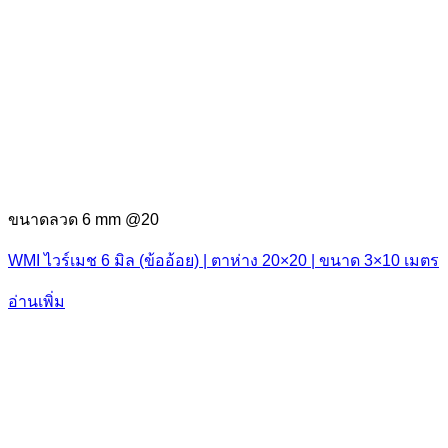
ขนาดลวด 6 mm @20
WMI ไวร์เมช 6 มิล (ข้ออ้อย) | ตาห่าง 20×20 | ขนาด 3×10 เมตร
อ่านเพิ่ม