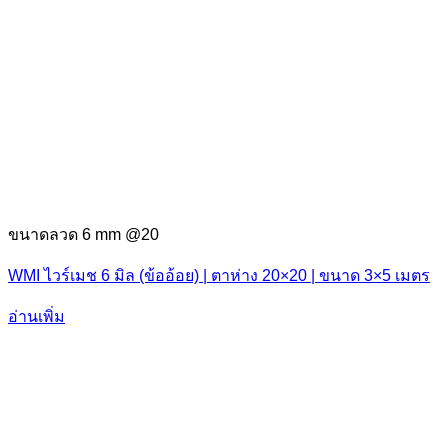
ขนาดลวด 6 mm @20
WMI ไวร์เมช 6 มิล (ข้ออ้อย) | ตาห่าง 20×20 | ขนาด 3×5 เมตร
อ่านเพิ่ม