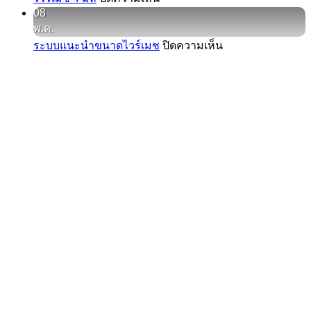
เท
แบบ
08
มิล
ไวร์
พื้น
แผง
พ.ค.
เมช
คอนกรีต
ต่าง
บน
ระบบแนะนำขนาดไวร์เมช
ปิดความเห็น
4
กัน
มิล
ระบบ
ยัง
แนะนำ
ไง
ขนาด
ไวร์
เมช