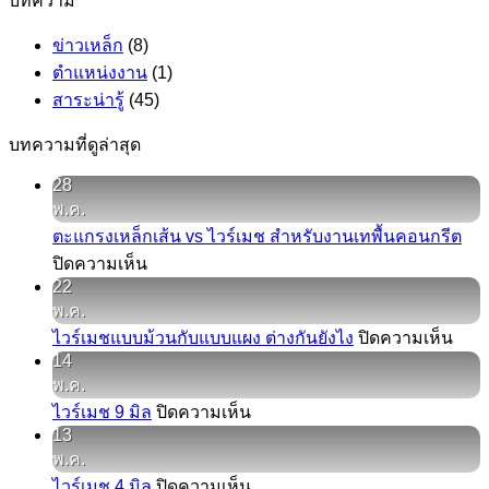
บทความ
ข่าวเหล็ก
(8)
ตำแหน่งงาน
(1)
สาระน่ารู้
(45)
บทความที่ดูล่าสุด
28
พ.ค.
ตะแกรงเหล็กเส้น vs ไวร์เมช สำหรับงานเทพื้นคอนกรีต
บน
ปิดความเห็น
22
ตะแกรง
พ.ค.
เหล็ก
บน
ไวร์เมชแบบม้วนกับแบบแผง ต่างกันยังไง
ปิดความเห็น
เส้น
14
ไวร์
vs
พ.ค.
ไวร์
เมช
บน
ไวร์เมช 9 มิล
ปิดความเห็น
เมช
แบบ
13
ไวร์
สำหรับ
ม้วน
พ.ค.
เมช
งาน
กับ
บน
ไวร์เมช 4 มิล
ปิดความเห็น
9