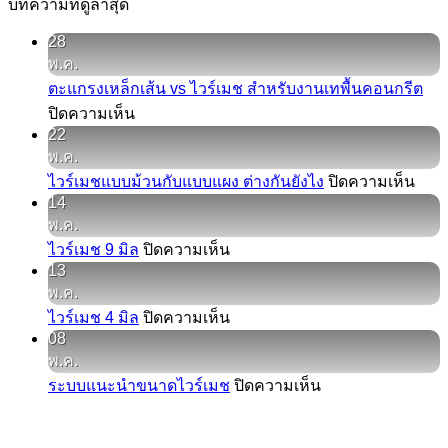
บทความที่ดูล่าสุด
28
พ.ค.
ตะแกรงเหล็กเส้น vs ไวร์เมช สำหรับงานเทพื้นคอนกรีต
บน
ปิดความเห็น
22
ตะแกรง
พ.ค.
เหล็ก
บน
ไวร์เมชแบบม้วนกับแบบแผง ต่างกันยังไง
ปิดความเห็น
เส้น
14
ไวร์
vs
พ.ค.
ไวร์
เมช
บน
ไวร์เมช 9 มิล
ปิดความเห็น
เมช
แบบ
13
ไวร์
สำหรับ
ม้วน
พ.ค.
เมช
งาน
กับ
บน
ไวร์เมช 4 มิล
ปิดความเห็น
9
เท
แบบ
08
มิล
ไวร์
พื้น
แผง
พ.ค.
เมช
คอนกรีต
ต่าง
บน
ระบบแนะนำขนาดไวร์เมช
ปิดความเห็น
4
กัน
มิล
ระบบ
ยัง
แนะนำ