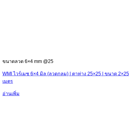
ขนาดลวด 6×4 mm @25
WMI ไวร์เมช 6×4 มิล (ลวดกลม) | ตาห่าง 25×25 | ขนาด 2×25
เมตร
อ่านเพิ่ม