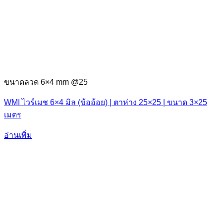
ขนาดลวด 6×4 mm @25
WMI ไวร์เมช 6×4 มิล (ข้ออ้อย) | ตาห่าง 25×25 | ขนาด 3×25
เมตร
อ่านเพิ่ม