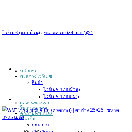
ข้าม
ไป
ยัง
เนื้อหา
ไวร์เมช (แบบม้วน)
/
ขนาดลวด 6×4 mm @25
หน้าแรก
ตะแกรงไวร์เมช
สินค้า
ไวร์เมช (แบบม้วน)
ไวร์เมช (แบบแผง)
ผลงานของเรา
ใบเสนอราคา
คำถามที่พบบ่อย
เพิ่มเติม
บทความ
เกี่ยวกับเรา