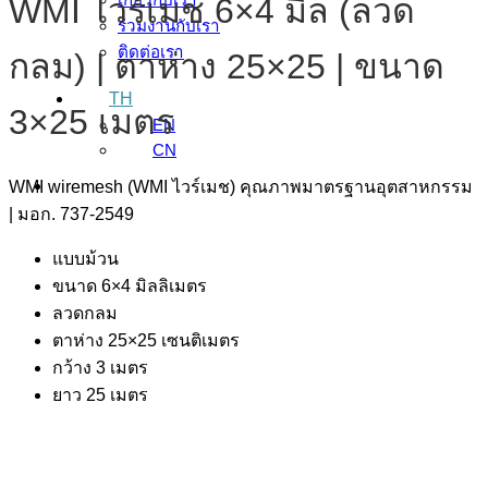
WMI ไวร์เมช 6×4 มิล (ลวด
ร่วมงานกับเรา
ติดต่อเรา
กลม) | ตาห่าง 25×25 | ขนาด
TH
3×25 เมตร
EN
CN
WMI wiremesh (WMI ไวร์เมช) คุณภาพมาตรฐานอุตสาหกรรม
| มอก. 737-2549
แบบม้วน
ขนาด 6×4 มิลลิเมตร
ลวดกลม
ตาห่าง 25×25 เซนติเมตร
กว้าง 3 เมตร
ยาว 25 เมตร