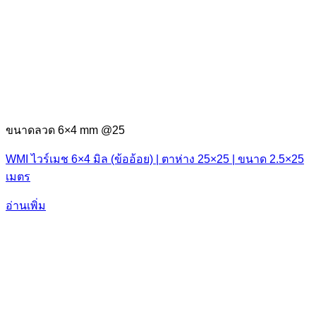
ขนาดลวด 6×4 mm @25
WMI ไวร์เมช 6×4 มิล (ข้ออ้อย) | ตาห่าง 25×25 | ขนาด 2.5×25
เมตร
อ่านเพิ่ม