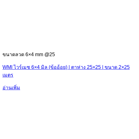
ขนาดลวด 6×4 mm @25
WMI ไวร์เมช 6×4 มิล (ข้ออ้อย) | ตาห่าง 25×25 | ขนาด 2×25
เมตร
อ่านเพิ่ม