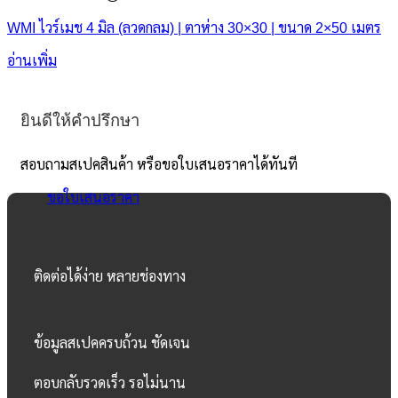
WMI ไวร์เมช 4 มิล (ลวดกลม) | ตาห่าง 30×30 | ขนาด 2×50 เมตร
อ่านเพิ่ม
ยินดีให้คำปรึกษา
สอบถามสเปคสินค้า หรือขอใบเสนอราคาได้ทันที
ขอใบเสนอราคา
ติดต่อได้ง่าย หลายช่องทาง
ข้อมูลสเปคครบถ้วน ชัดเจน
ตอบกลับรวดเร็ว รอไม่นาน