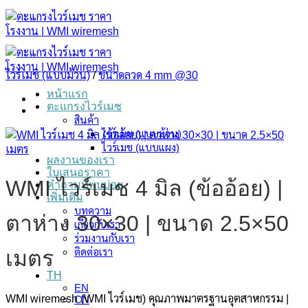
ข้าม
ไป
ยัง
เนื้อหา
ไวร์เมช (แบบม้วน)
/
ขนาดลวด 4 mm @30
หน้าแรก
ตะแกรงไวร์เมช
สินค้า
ไวร์เมช (แบบม้วน)
ไวร์เมช (แบบแผง)
ผลงานของเรา
ใบเสนอราคา
WMI ไวร์เมช 4 มิล (ข้ออ้อย) |
คำถามที่พบบ่อย
เพิ่มเติม
บทความ
ตาห่าง 30×30 | ขนาด 2.5×50
เกี่ยวกับเรา
ร่วมงานกับเรา
ติดต่อเรา
เมตร
TH
EN
WMI wiremesh (WMI ไวร์เมช) คุณภาพมาตรฐานอุตสาหกรรม |
CN