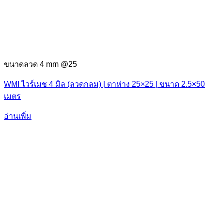
ขนาดลวด 4 mm @25
WMI ไวร์เมช 4 มิล (ลวดกลม) | ตาห่าง 25×25 | ขนาด 2.5×50
เมตร
อ่านเพิ่ม