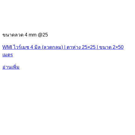
ขนาดลวด 4 mm @25
WMI ไวร์เมช 4 มิล (ลวดกลม) | ตาห่าง 25×25 | ขนาด 2×50
เมตร
อ่านเพิ่ม