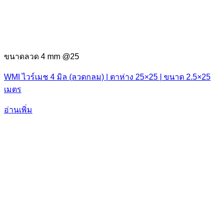
ขนาดลวด 4 mm @25
WMI ไวร์เมช 4 มิล (ลวดกลม) | ตาห่าง 25×25 | ขนาด 2.5×25
เมตร
อ่านเพิ่ม