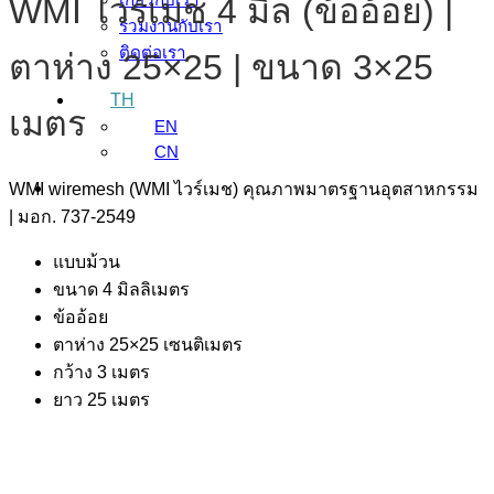
WMI ไวร์เมช 4 มิล (ข้ออ้อย) |
ร่วมงานกับเรา
ติดต่อเรา
ตาห่าง 25×25 | ขนาด 3×25
TH
เมตร
EN
CN
WMI wiremesh (WMI ไวร์เมช) คุณภาพมาตรฐานอุตสาหกรรม
| มอก. 737-2549
แบบม้วน
ขนาด 4 มิลลิเมตร
ข้ออ้อย
ตาห่าง 25×25 เซนติเมตร
กว้าง 3 เมตร
ยาว 25 เมตร