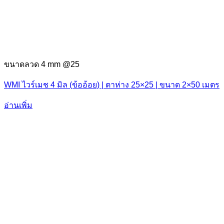
ขนาดลวด 4 mm @25
WMI ไวร์เมช 4 มิล (ข้ออ้อย) | ตาห่าง 25×25 | ขนาด 2×50 เมตร
อ่านเพิ่ม