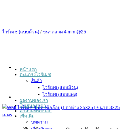
ข้าม
ไป
ยัง
เนื้อหา
ไวร์เมช (แบบม้วน)
/
ขนาดลวด 4 mm @25
หน้าแรก
ตะแกรงไวร์เมช
สินค้า
ไวร์เมช (แบบม้วน)
ไวร์เมช (แบบแผง)
ผลงานของเรา
ใบเสนอราคา
คำถามที่พบบ่อย
เพิ่มเติม
บทความ
เกี่ยวกับเรา