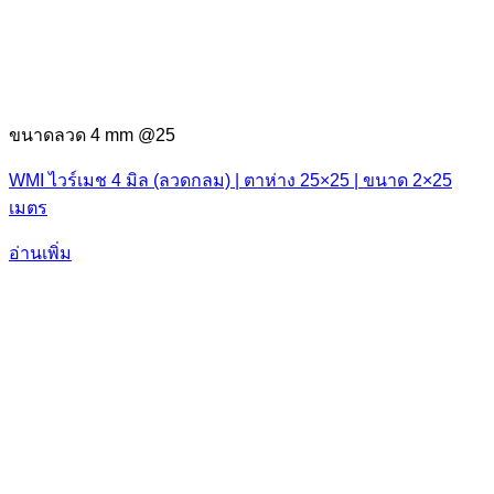
ขนาดลวด 4 mm @25
WMI ไวร์เมช 4 มิล (ลวดกลม) | ตาห่าง 25×25 | ขนาด 2×25
เมตร
อ่านเพิ่ม