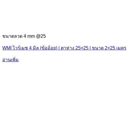
ขนาดลวด 4 mm @25
WMI ไวร์เมช 4 มิล (ข้ออ้อย) | ตาห่าง 25×25 | ขนาด 2×25 เมตร
อ่านเพิ่ม