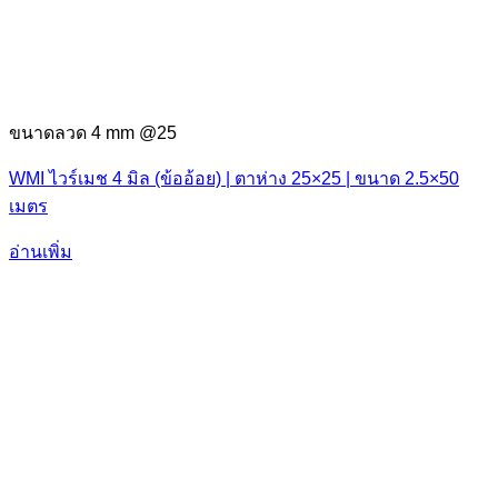
ขนาดลวด 4 mm @25
WMI ไวร์เมช 4 มิล (ข้ออ้อย) | ตาห่าง 25×25 | ขนาด 2.5×50
เมตร
อ่านเพิ่ม