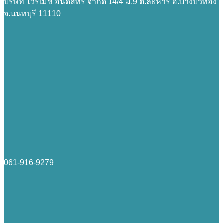
บริษัท ไวร์เมช อินดัสทรี จำกัด 14/4 ม.9 ต.ละหาร อ.บางบัวทอง
จ.นนทบุรี 11110
061-916-9279