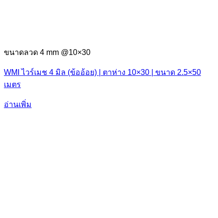
ขนาดลวด 4 mm @10×30
WMI ไวร์เมช 4 มิล (ข้ออ้อย) | ตาห่าง 10×30 | ขนาด 2.5×50
เมตร
อ่านเพิ่ม