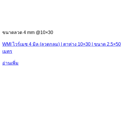
ขนาดลวด 4 mm @10×30
WMI ไวร์เมช 4 มิล (ลวดกลม) | ตาห่าง 10×30 | ขนาด 2.5×50
เมตร
อ่านเพิ่ม