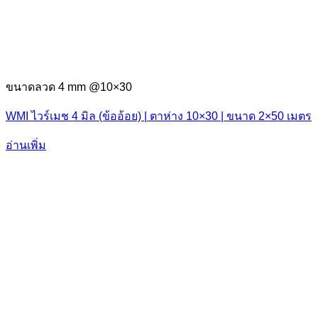
ขนาดลวด 4 mm @10×30
WMI ไวร์เมช 4 มิล (ข้ออ้อย) | ตาห่าง 10×30 | ขนาด 2×50 เมตร
อ่านเพิ่ม