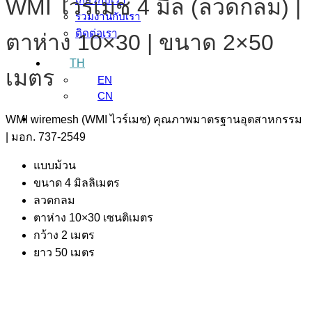
WMI ไวร์เมช 4 มิล (ลวดกลม) |
ร่วมงานกับเรา
ติดต่อเรา
ตาห่าง 10×30 | ขนาด 2×50
TH
เมตร
EN
CN
WMI wiremesh (WMI ไวร์เมช) คุณภาพมาตรฐานอุตสาหกรรม
| มอก. 737-2549
แบบม้วน
ขนาด 4 มิลลิเมตร
ลวดกลม
ตาห่าง 10×30 เซนติเมตร
กว้าง 2 เมตร
ยาว 50 เมตร