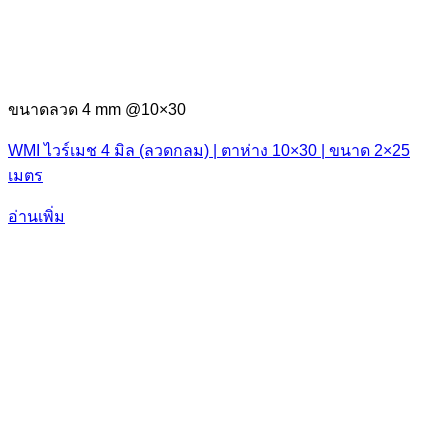
ขนาดลวด 4 mm @10×30
WMI ไวร์เมช 4 มิล (ลวดกลม) | ตาห่าง 10×30 | ขนาด 2×25
เมตร
อ่านเพิ่ม