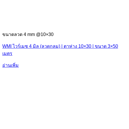
ขนาดลวด 4 mm @10×30
WMI ไวร์เมช 4 มิล (ลวดกลม) | ตาห่าง 10×30 | ขนาด 3×50
เมตร
อ่านเพิ่ม