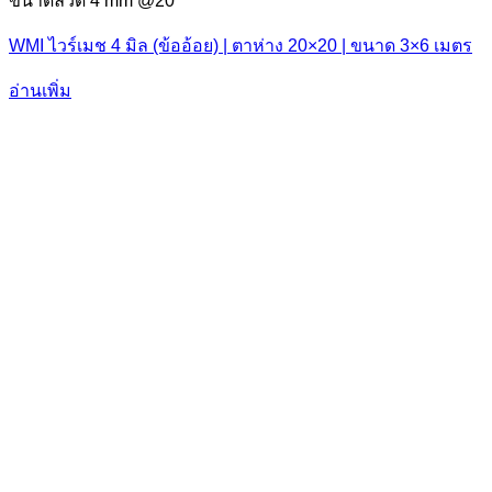
ขนาดลวด 4 mm @20
WMI ไวร์เมช 4 มิล (ข้ออ้อย) | ตาห่าง 20×20 | ขนาด 3×6 เมตร
อ่านเพิ่ม