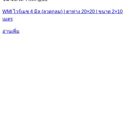
WMI ไวร์เมช 4 มิล (ลวดกลม) | ตาห่าง 20×20 | ขนาด 2×10
เมตร
อ่านเพิ่ม