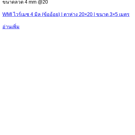
ขนาดลวด 4 mm @20
WMI ไวร์เมช 4 มิล (ข้ออ้อย) | ตาห่าง 20×20 | ขนาด 3×5 เมตร
อ่านเพิ่ม