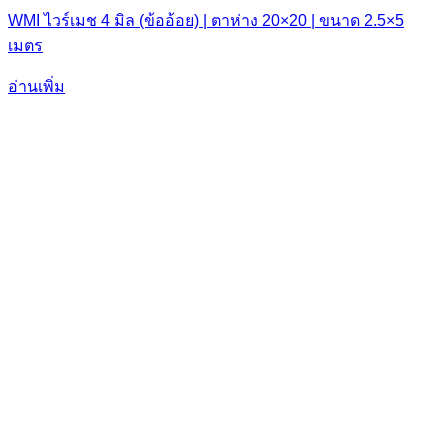
WMI ไวร์เมช 4 มิล (ข้ออ้อย) | ตาห่าง 20×20 | ขนาด 2.5×5
เมตร
อ่านเพิ่ม