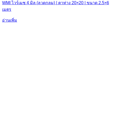
WMI ไวร์เมช 4 มิล (ลวดกลม) | ตาห่าง 20×20 | ขนาด 2.5×6
เมตร
อ่านเพิ่ม