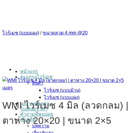
ข้าม
ไป
ยัง
เนื้อหา
ไวร์เมช (แบบแผง)
/
ขนาดลวด 4 mm @20
หน้าแรก
ตะแกรงไวร์เมช
สินค้า
ไวร์เมช (แบบม้วน)
ไวร์เมช (แบบแผง)
WMI ไวร์เมช 4 มิล (ลวดกลม) |
ผลงานของเรา
ใบเสนอราคา
คำถามที่พบบ่อย
ตาห่าง 20×20 | ขนาด 2×5
เพิ่มเติม
บทความ
เกี่ยวกับเรา