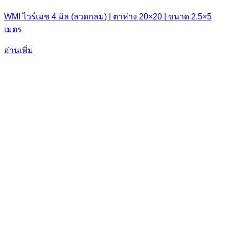
WMI ไวร์เมช 4 มิล (ลวดกลม) | ตาห่าง 20×20 | ขนาด 2.5×5
เมตร
อ่านเพิ่ม