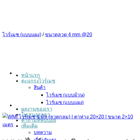
ข้าม
ไป
ยัง
เนื้อหา
ไวร์เมช (แบบแผง)
/
ขนาดลวด 4 mm @20
หน้าแรก
ตะแกรงไวร์เมช
สินค้า
ไวร์เมช (แบบม้วน)
ไวร์เมช (แบบแผง)
ผลงานของเรา
ใบเสนอราคา
คำถามที่พบบ่อย
เพิ่มเติม
บทความ
เกี่ยวกับเรา