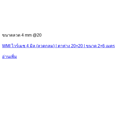
ขนาดลวด 4 mm @20
WMI ไวร์เมช 4 มิล (ลวดกลม) | ตาห่าง 20×20 | ขนาด 2×6 เมตร
อ่านเพิ่ม