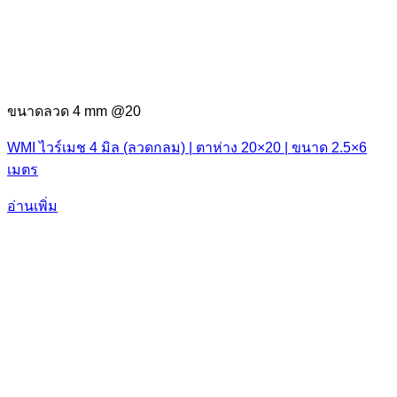
ขนาดลวด 4 mm @20
WMI ไวร์เมช 4 มิล (ลวดกลม) | ตาห่าง 20×20 | ขนาด 2.5×6
เมตร
อ่านเพิ่ม