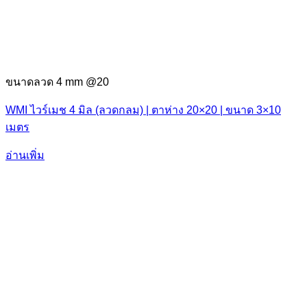
ขนาดลวด 4 mm @20
WMI ไวร์เมช 4 มิล (ลวดกลม) | ตาห่าง 20×20 | ขนาด 3×10
เมตร
อ่านเพิ่ม