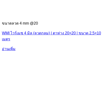
ขนาดลวด 4 mm @20
WMI ไวร์เมช 4 มิล (ลวดกลม) | ตาห่าง 20×20 | ขนาด 2.5×10
เมตร
อ่านเพิ่ม