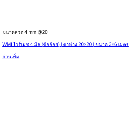
ขนาดลวด 4 mm @20
WMI ไวร์เมช 4 มิล (ข้ออ้อย) | ตาห่าง 20×20 | ขนาด 3×6 เมตร
อ่านเพิ่ม