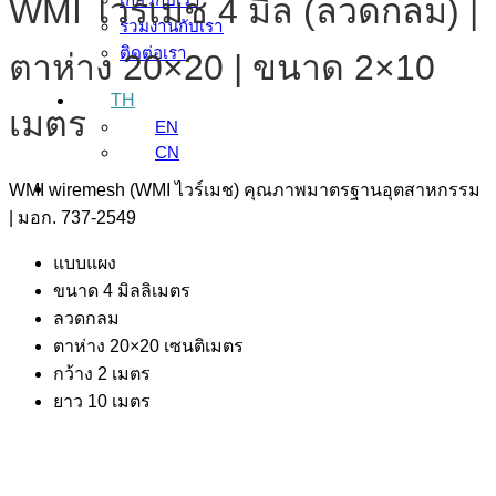
WMI ไวร์เมช 4 มิล (ลวดกลม) |
ร่วมงานกับเรา
ติดต่อเรา
ตาห่าง 20×20 | ขนาด 2×10
TH
เมตร
EN
CN
WMI wiremesh (WMI ไวร์เมช) คุณภาพมาตรฐานอุตสาหกรรม
| มอก. 737-2549
แบบแผง
ขนาด 4 มิลลิเมตร
ลวดกลม
ตาห่าง 20×20 เซนติเมตร
กว้าง 2 เมตร
ยาว 10 เมตร