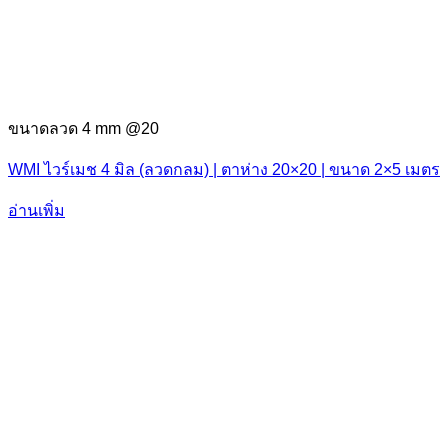
ขนาดลวด 4 mm @20
WMI ไวร์เมช 4 มิล (ลวดกลม) | ตาห่าง 20×20 | ขนาด 2×5 เมตร
อ่านเพิ่ม