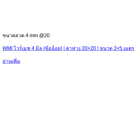
ขนาดลวด 4 mm @20
WMI ไวร์เมช 4 มิล (ข้ออ้อย) | ตาห่าง 20×20 | ขนาด 3×5 เมตร
อ่านเพิ่ม