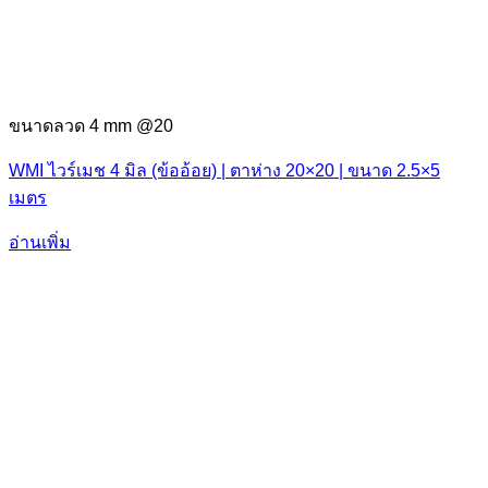
ขนาดลวด 4 mm @20
WMI ไวร์เมช 4 มิล (ข้ออ้อย) | ตาห่าง 20×20 | ขนาด 2.5×5
เมตร
อ่านเพิ่ม